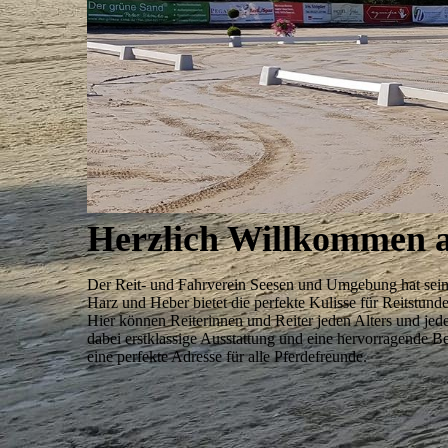
Herzlich Willkommen 
Der Reit- und Fahrverein Seesen und Umgebung hat sein 
Harz und Heber bietet die perfekte Kulisse für Reitstund
Hier können Reiterinnen und Reiter jeden Alters und jed
dabei erstklassige Ausstattung und eine hervorragende Be
eine perfekte Adresse für alle Pferdefreunde.