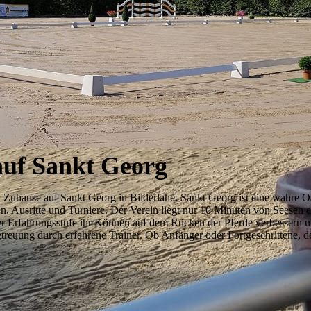
auf Sankt Georg
Zuhause auf Sankt Georg in Bilderlahe. Sankt Georg ist eine wahre Oa
en, Ausritte und Turniere. Der Verein liegt nur 10 Minuten von Seesen e
er Erfahrungsstufe ihr Können auf dem Rücken der Pferde verbessern u
treuung durch erfahrene Trainer. Ob Anfänger oder Fortgeschrittene, de