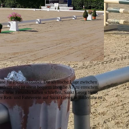
se für Pferdeliebhaber. Die idyllische Lage zwischen
ntfernt und ist somit bequem über die A7 zu erreichen.
nd neue Freundschaften schließen. Sankt Georg bietet
r Reit- und Fahrverein auf Sankt Georg in Bilderlahe ist